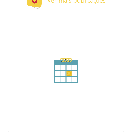
Ver mais publicações
Agende sua consulta
Preencha o formulário abaixo
Qual o seu nome?