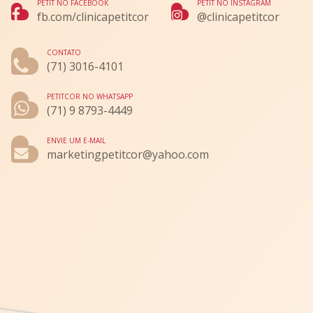
PETIT NO FACEBOOK
PETIT NO INSTAGRAM
fb.com/clinicapetitcor
@clinicapetitcor
CONTATO
(71) 3016-4101
PETITCOR NO WHATSAPP
(71) 9 8793-4449
ENVIE UM E-MAIL
marketingpetitcor@yahoo.com