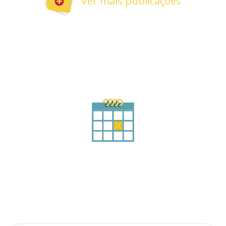
Ver mais publicações
Agende sua consulta
Preencha o formulário abaixo
Qual o seu nome?