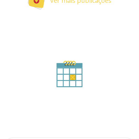
Ver mais publicações
Agende sua consulta
Preencha o formulário abaixo
Qual o seu nome?