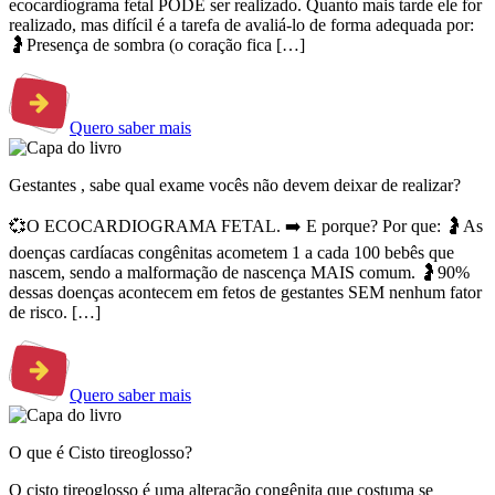
ecocardiograma fetal PODE ser realizado. Quanto mais tarde ele for
realizado, mas difícil é a tarefa de avaliá-lo de forma adequada por:
🤰Presença de sombra (o coração fica […]
Quero saber mais
Gestantes , sabe qual exame vocês não devem deixar de realizar?
💞O ECOCARDIOGRAMA FETAL. ➡️ E porque? Por que: 🤰As
doenças cardíacas congênitas acometem 1 a cada 100 bebês que
nascem, sendo a malformação de nascença MAIS comum. 🤰90%
dessas doenças acontecem em fetos de gestantes SEM nenhum fator
de risco. […]
Quero saber mais
O que é Cisto tireoglosso?
O cisto tireoglosso é uma alteração congênita que costuma se