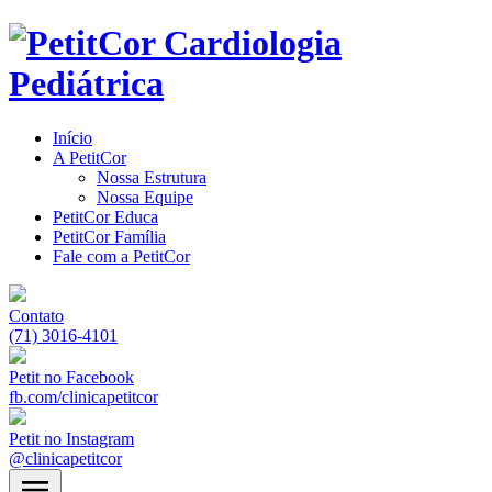
Início
A PetitCor
Nossa Estrutura
Nossa Equipe
PetitCor Educa
PetitCor Família
Fale com a PetitCor
Contato
(71) 3016-4101
Petit no Facebook
fb.com/clinicapetitcor
Petit no Instagram
@clinicapetitcor