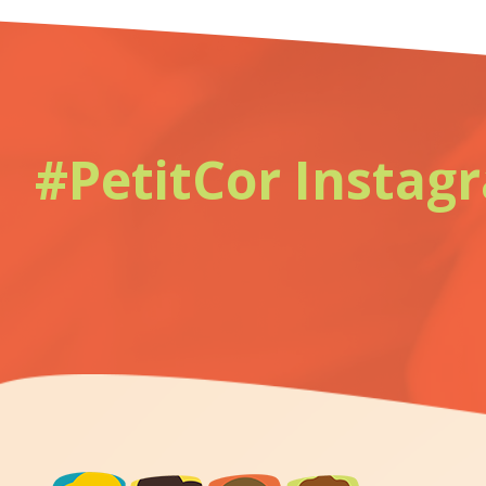
#PetitCor Instag