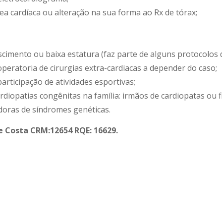
a cardíaca ou alteração na sua forma ao Rx de tórax;
scimento ou baixa estatura (faz parte de alguns protocolos d
operatoria de cirurgias extra-cardiacas a depender do caso;
articipação de atividades esportivas;
rdiopatias congênitas na família: irmãos de cardiopatas ou f
doras de síndromes genéticas.
ne Costa CRM:12654 RQE: 16629.