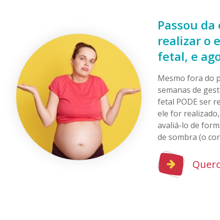
Passou da 
realizar o
fetal, e ag
Mesmo fora do pe
semanas de gest
fetal PODE ser r
ele for realizado,
avaliá-lo de for
de sombra (o cor
Quero