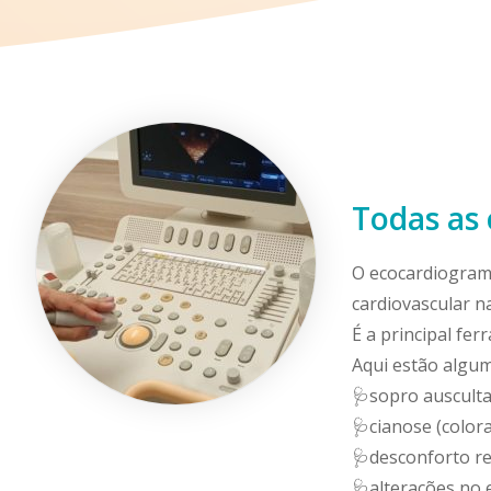
Todas as
O ecocardiograma
cardiovascular na
É a principal fer
Aqui estão algum
🩺sopro ausculta
🩺cianose (color
🩺desconforto re
🩺alterações no 