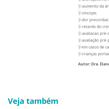
🩺aumento da áre
🩺síncope;
🩺dor precordial;
🩺retardo do cre
🩺avaliacao pré-
🩺avaliação pré-p
🩺em casos de ca
🩺crianças porta
Autor: Dra. Ela
Veja também