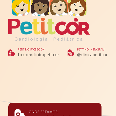
PETIT NO FACEBOOK
PETIT NO INSTAGRAM
fb.com/clinicapetitcor
@clinicapetitcor
ONDE ESTAMOS