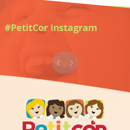
#PetitCor Instagram