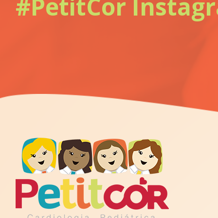
#PetitCor Instag