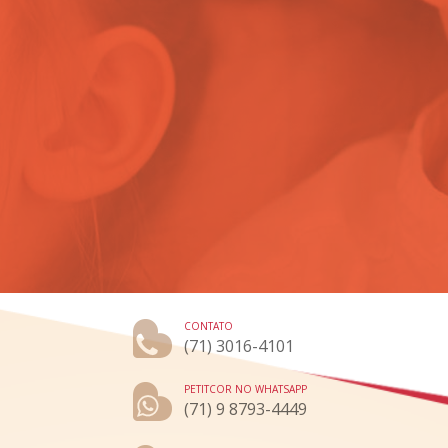
CONTATO
(71) 3016-4101
PETITCOR NO WHATSAPP
(71) 9 8793-4449