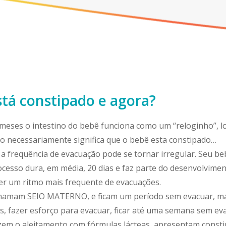
tá constipado e agora?
 meses o intestino do bebê funciona como um “reloginho”, 
o necessariamente significa que o bebê esta constipado…
 a frequência de evacuação pode se tornar irregular. Seu b
ocesso dura, em média, 20 dias e faz parte do desenvolvimen
ter um ritmo mais frequente de evacuações.
amam SEIO MATERNO, e ficam um período sem evacuar, mas 
s, fazer esforço para evacuar, ficar até uma semana sem ev
em o aleitamento com fórmulas lácteas, apresentam constip